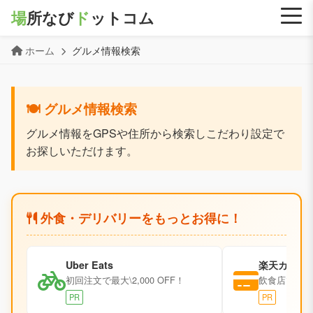
場
所なび
ド
ットコム
ホーム
グルメ情報検索
🍽️ グルメ情報検索
グルメ情報をGPSや住所から検索しこだわり設定で
お探しいただけます。
外食・デリバリーをもっとお得に！
Uber Eats
楽天カード
初回注文で最大\2,000 OFF！
飲食店での利
PR
PR