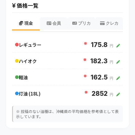
価格一覧
現金
会員
プリカ
クレカ
※
175.8
レギュラー
円
※
182.3
ハイオク
円
※
162.5
軽油
円
※
2852
灯油 (18L)
円
※ 投稿のない油種は、沖縄県の平均価格を参考値として表
示しています。