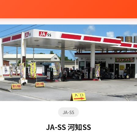
JA-SS
JA-SS 河知SS