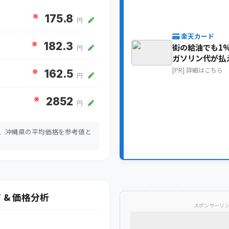
※
175.8
円
楽天カード
※
182.3
街の給油でも1
円
ガソリン代が払
[PR] 詳細はこちら
※
162.5
円
※
2852
円
は、沖縄県の平均価格を参考値と
。
 & 価格分析
スポンサーリ