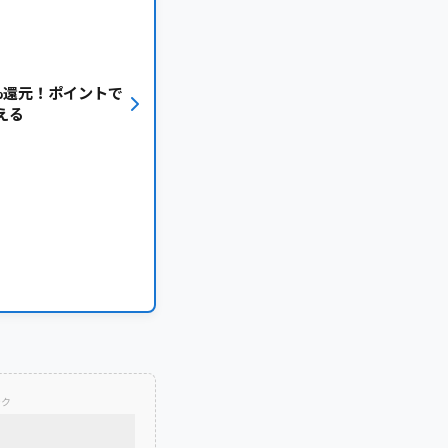
%還元！ポイントで
える
ンク