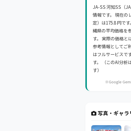
JA-SS 河知SS（
情報です。 現在の
定）は175.8 円
縄県の平均価格を
す。 実際の価格と
参考情報としてご利
はフルサービスで
す。 （このAI分
す）
※Google 
写真・ギャラ