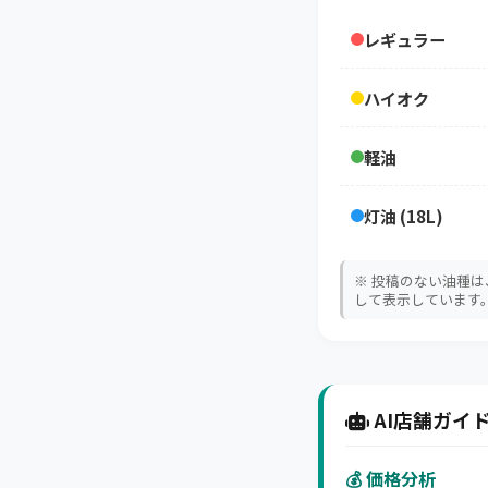
レギュラー
ハイオク
軽油
灯油 (18L)
※ 投稿のない油種
して表示しています
AI店舗ガイド
💰 価格分析