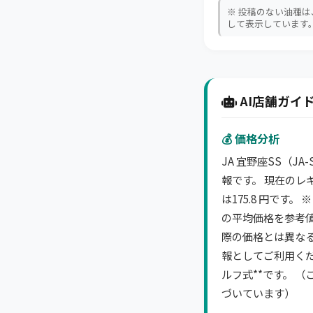
※ 投稿のない油種
して表示しています
AI店舗ガイド
💰 価格分析
JA 宜野座SS（J
報です。 現在のレ
は175.8 円です
の平均価格を参考値
際の価格とは異な
報としてご利用くだ
ルフ式**です。 （
づいています）