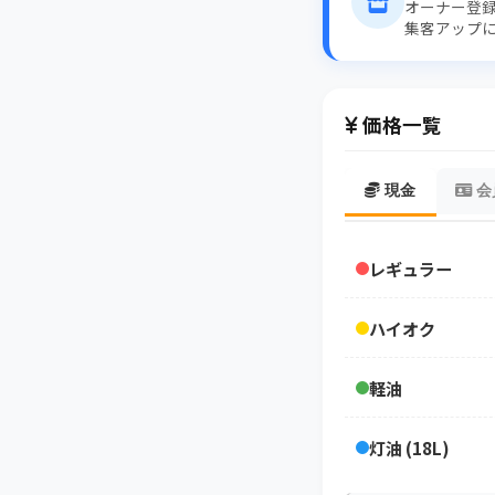
オーナー登
集客アップ
価格一覧
現金
会
レギュラー
ハイオク
軽油
灯油 (18L)