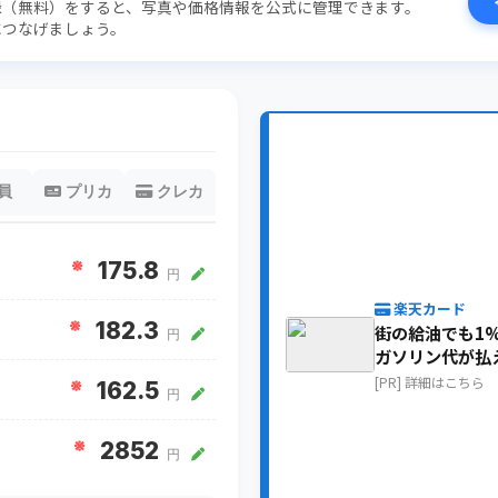
録（無料）をすると、写真や価格情報を公式に管理できます。
につなげましょう。
員
プリカ
クレカ
※
175.8
円
楽天カード
※
182.3
街の給油でも1
円
ガソリン代が払
[PR] 詳細はこちら
※
162.5
円
※
2852
円