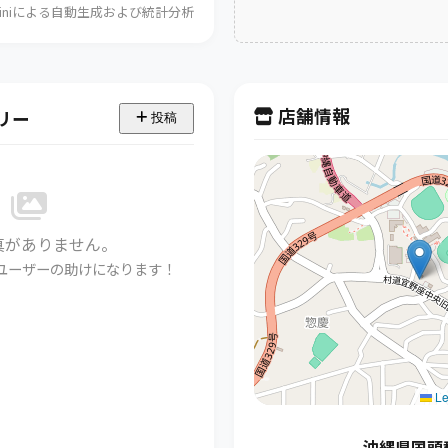
Geminiによる自動生成および統計分析
店舗情報
リー
投稿
真がありません。
ユーザーの助けになります！
Le
沖縄県国頭