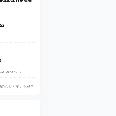
索
53
0
 127.9727048
報の誤り・閉店を報告