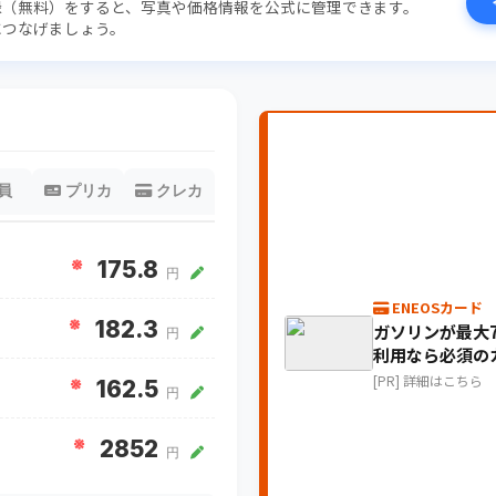
録（無料）をすると、写真や価格情報を公式に管理できます。
につなげましょう。
員
プリカ
クレカ
※
175.8
円
ENEOSカード
※
182.3
ガソリンが最大7
円
利用なら必須の
[PR] 詳細はこちら
※
162.5
円
※
2852
円