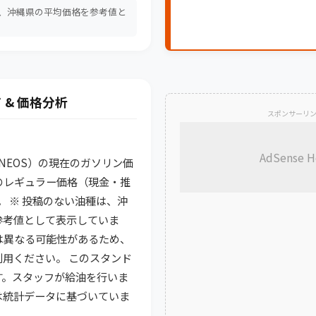
は、沖縄県の平均価格を参考値と
。
 & 価格分析
スポンサーリ
AdSense H
（ENEOS）の現在のガソリン価
のレギュラー価格（現金・推
です。 ※ 投稿のない油種は、沖
参考値として表示していま
は異なる可能性があるため、
用ください。 このスタンド
す。スタッフが給油を行いま
析は統計データに基づいていま