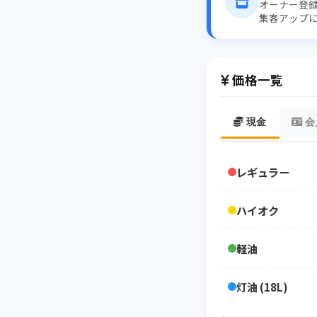
オーナー登
集客アップ
価格一覧
現金
会
レギュラー
ハイオク
軽油
灯油 (18L)