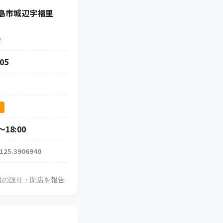
島市城辺字福里
索
05
ス
18:00
 125.3906940
報の誤り・閉店を報告