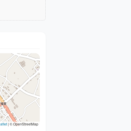
aflet
|
© OpenStreetMap