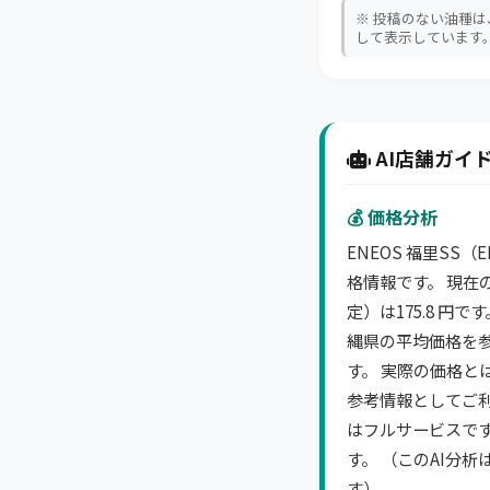
※ 投稿のない油種
して表示しています
AI店舗ガイド
💰 価格分析
ENEOS 福里SS
格情報です。 現在
定）は175.8 円
縄県の平均価格を
す。 実際の価格と
参考情報としてご利
はフルサービスで
す。 （このAI分
す）