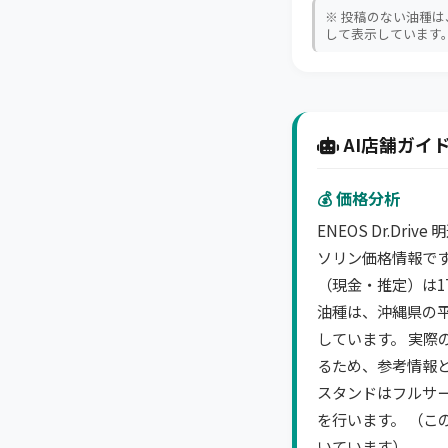
※ 投稿のない油種
して表示しています
AI店舗ガイド
💰 価格分析
ENEOS Dr.Dri
ソリン価格情報です
（現金・推定）は17
油種は、沖縄県の
しています。 実際
るため、参考情報と
スタンドはフルサ
を行います。 （こ
いています）