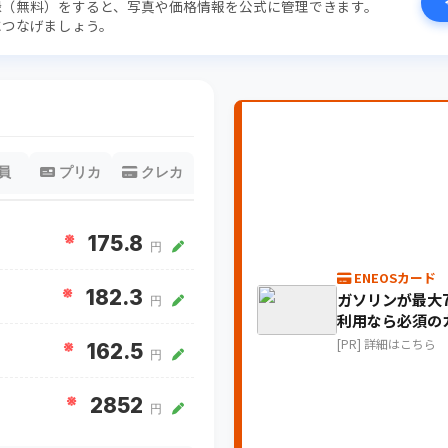
録（無料）をすると、写真や価格情報を公式に管理できます。
につなげましょう。
員
プリカ
クレカ
※
175.8
円
ENEOSカード
※
182.3
ガソリンが最大7
円
利用なら必須の
[PR] 詳細はこちら
※
162.5
円
※
2852
円