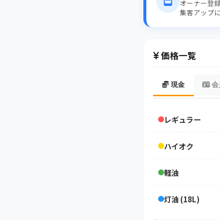
オーナー登
集客アップ
価格一覧
現金
会
レギュラー
ハイオク
軽油
灯油 (18L)