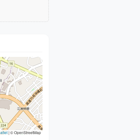
aflet
|
© OpenStreetMap