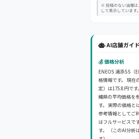
※ 投稿のない油種
して表示しています
AI店舗ガイド
💰 価格分析
ENEOS 浦添SS
格情報です。 現在
定）は175.8 円
縄県の平均価格を
す。 実際の価格と
参考情報としてご利
はフルサービスで
す。 （このAI分
す）