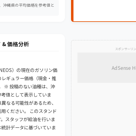
は、沖縄県の平均価格を参考値と
。
 & 価格分析
スポンサーリ
AdSense H
（ENEOS）の現在のガソリン価
のレギュラー価格（現金・推
です。 ※ 投稿のない油種は、沖
参考値として表示していま
は異なる可能性があるため、
用ください。 このスタンド
す。スタッフが給油を行いま
析は統計データに基づいていま