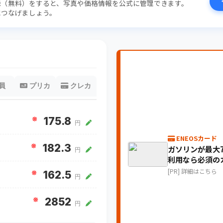
録（無料）をすると、写真や価格情報を公式に管理できます。
につなげましょう。
員
プリカ
クレカ
※
175.8
円
ENEOSカード
※
182.3
ガソリンが最大7
円
利用なら必須の
[PR] 詳細はこちら
※
162.5
円
※
2852
円