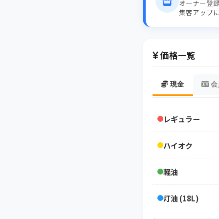
オーナー登
集客アップ
価格一覧
現金
会
レギュラー
ハイオク
軽油
灯油 (18L)