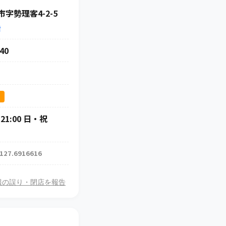
字勢理客4-2-5
索
40
ス
21:00 日・祝
 127.6916616
報の誤り・閉店を報告