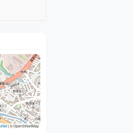
aflet
|
© OpenStreetMap