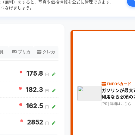
録（無料）をすると、写真や価格情報を公式に管理できます。
につなげましょう。
員
プリカ
クレカ
※
175.8
円
ENEOSカード
※
182.3
ガソリンが最大7
円
利用なら必須の
[PR] 詳細はこちら
※
162.5
円
※
2852
円