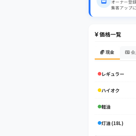
オーナー登
集客アップ
価格一覧
現金
会
レギュラー
ハイオク
軽油
灯油 (18L)