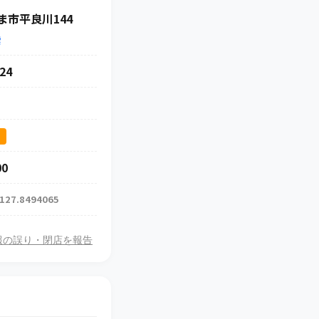
ま市平良川144
索
24
ス
00
 127.8494065
報の誤り・閉店を報告