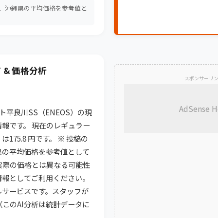
は、沖縄県の平均価格を参考値と
。
 & 価格分析
スポンサーリ
AdSense H
ート平良川SS（ENEOS）の現
報です。 現在のレギュラー
175.8 円です。 ※ 投稿の
県の平均価格を参考値として
実際の価格とは異なる可能性
情報としてご利用ください。
ルサービスです。スタッフが
（このAI分析は統計データに