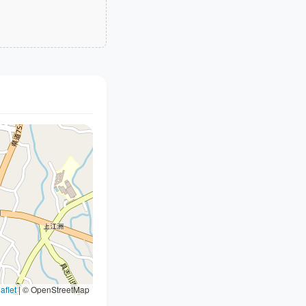
aflet
|
© OpenStreetMap