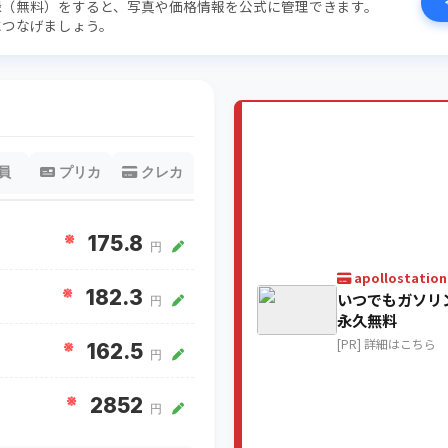
録（無料）をすると、写真や価格情報を公式に管理できます。
につなげましょう。
員
プリカ
クレカ
※
175.8
円
apollostation
※
182.3
いつでもガソリ
円
永久無料
[PR] 詳細はこちら
※
162.5
円
※
2852
円