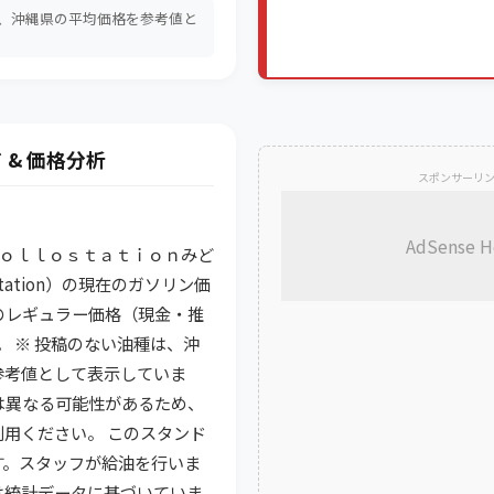
は、沖縄県の平均価格を参考値と
。
 & 価格分析
スポンサーリ
AdSense H
on ａｐｏｌｌｏｓｔａｔｉｏｎみど
station）の現在のガソリン価
のレギュラー価格（現金・推
です。 ※ 投稿のない油種は、沖
参考値として表示していま
は異なる可能性があるため、
用ください。 このスタンド
す。スタッフが給油を行いま
析は統計データに基づいていま