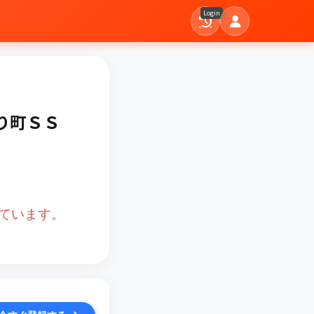
Login
どり町ＳＳ
ています。