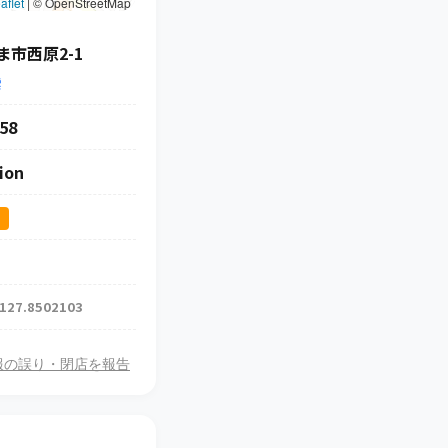
aflet
|
© OpenStreetMap
市西原2-1
索
58
ion
ス
 127.8502103
報の誤り・閉店を報告