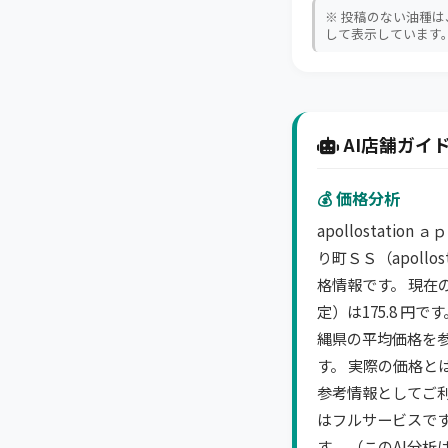
※ 投稿のない油種
して表示しています
AI店舗ガイド
💰 価格分析
apollostati
り町ＳＳ（apollo
格情報です。 現在
定）は175.8 円
縄県の平均価格を
す。 実際の価格と
参考情報としてご利
はフルサービスで
す。 （このAI分