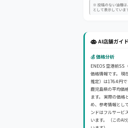
※ 投稿のない油種
として表示していま
AI店舗ガイド
💰 価格分析
ENEOS 空港前S
価格情報です。 現
推定）は176.4 
鹿児島県の平均価
ます。 実際の価格
め、参考情報として
ンドはフルサービ
います。 （このA
います）