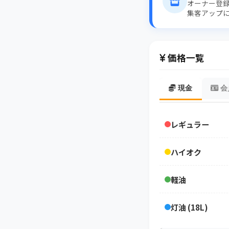
オーナー登
集客アップ
価格一覧
現金
会
レギュラー
ハイオク
軽油
灯油 (18L)