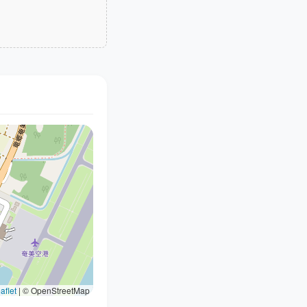
aflet
|
© OpenStreetMap