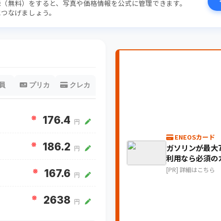
録（無料）をすると、写真や価格情報を公式に管理できます。
につなげましょう。
員
プリカ
クレカ
※
176.4
円
ENEOSカード
※
186.2
ガソリンが最大7
円
利用なら必須の
[PR] 詳細はこちら
※
167.6
円
※
2638
円