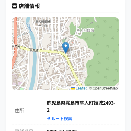
店舗情報
Leaflet
|
© OpenStreetMap
鹿児島県霧島市隼人町姫城2493-
2
住所
ルート検索