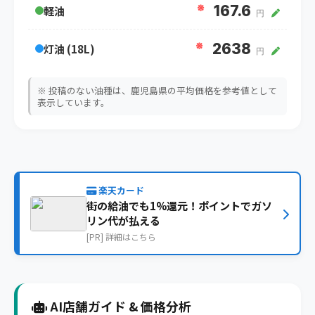
※
167.6
軽油
円
※
2638
灯油 (18L)
円
※ 投稿のない油種は、鹿児島県の平均価格を参考値として
表示しています。
楽天カード
街の給油でも1%還元！ポイントでガソ
リン代が払える
[PR] 詳細はこちら
AI店舗ガイド & 価格分析