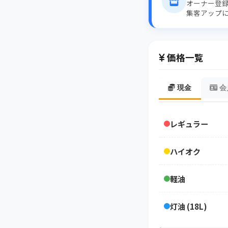
オーナー登
集客アップ
価格一覧
現金
会
レギュラー
ハイオク
軽油
灯油 (18L)