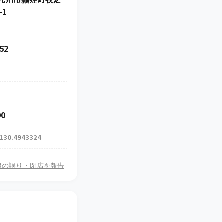
-1
索
52
00
 130.4943324
報の誤り・閉店を報告