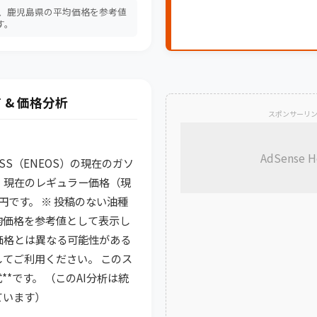
は、鹿児島県の平均価格を参考値
す。
 & 価格分析
スポンサーリ
AdSense H
娃SS（ENEOS）の現在のガソ
 現在のレギュラー価格（現
4 円です。 ※ 投稿のない油種
均価格を参考値として表示し
価格とは異なる可能性がある
てご利用ください。 このス
**です。 （このAI分析は統
ています）