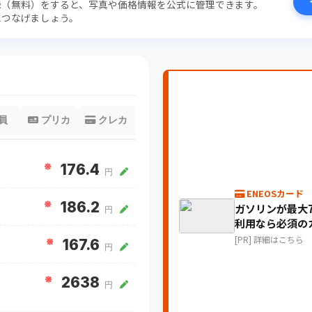
録（無料）をすると、写真や価格情報を公式に管理できます。
につなげましょう。
員
プリカ
クレカ
※
176.4
円
ENEOSカード
※
186.2
ガソリンが最大7
円
利用なら必須の
[PR] 詳細はこちら
※
167.6
円
※
2638
円