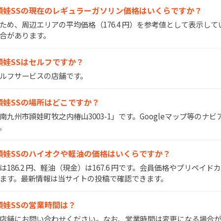
セルフ頴娃SSの現在のレギュラーガソリン価格はいくらですか？
いため、周辺エリアの平均価格（176.4 円）を参考値として表示し
合があります。
ルフ頴娃SSはセルフですか？
はセルフサービスの店舗です。
ルフ頴娃SSの場所はどこですか？
県南九州市頴娃町牧之内椿山3003-1」です。Googleマップ等のナ
。
セルフ頴娃SSのハイオクや軽油の価格はいくらですか？
）は186.2 円、軽油（現金）は167.6 円です。会員価格やプリペイ
ます。最新情報は当サイトの投稿で確認できます。
ルフ頴娃SSの営業時間は？
間は店舗にお問い合わせください。なお、営業時間は変更になる場合