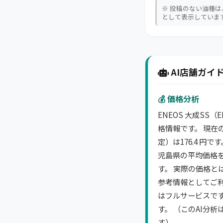
※ 投稿のない油種
として表示していま
AI店舗ガイド
💰 価格分析
ENEOS 大成SS
格情報です。 現在
定）は176.4 円
児島県の平均価格
す。 実際の価格と
参考情報としてご利
はフルサービスで
す。 （このAI分
す）