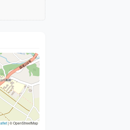
aflet
|
© OpenStreetMap