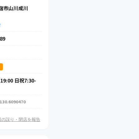
宿市山川成川
索
89
ス
19:00 日祝7:30-
 130.6090470
報の誤り・閉店を報告