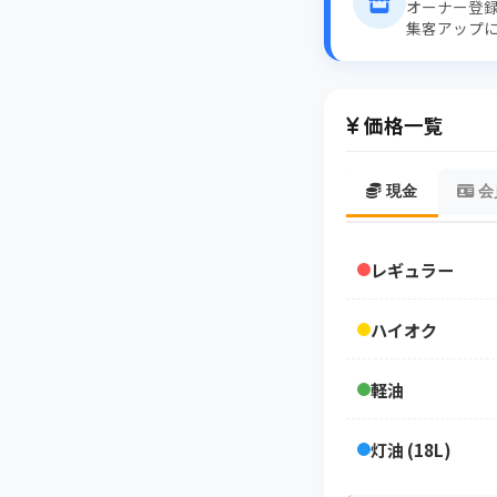
オーナー登
集客アップ
価格一覧
現金
会
レギュラー
ハイオク
軽油
灯油 (18L)