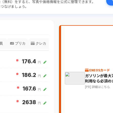
録（無料）をすると、写真や価格情報を公式に管理できます。
につなげましょう。
員
プリカ
クレカ
※
176.4
円
ENEOSカード
※
186.2
ガソリンが最大7
円
利用なら必須の
[PR] 詳細はこちら
※
167.6
円
※
2638
円