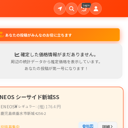
Login
あなたの投稿がみんなのお役に立ちます
確定した価格情報がまだありません。
周辺の統計データから推定価格を表示しています。
あなたの投稿が第一号になります！
ENEOS シーサイド新城SS
ENEOS
(推) 176.4 円
レギュラー:
鹿児島県垂水市新城4256-2
詳細
投稿募集中
地図