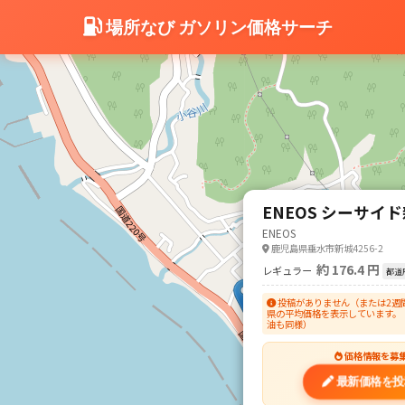
場所なび ガソリン価格サーチ
ENEOS シーサイド
ENEOS
鹿児島県垂水市新城4256-2
約 176.4 円
レギュラー
都道
投稿がありません（または2週
県の平均価格を表示しています。
油も同様）
価格情報を募
最新価格を投