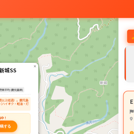
×
新城SS
府県平均 (鹿児島県)
間以上経過）。鹿児島
（ハイオク・軽油・灯
集中！
稿する