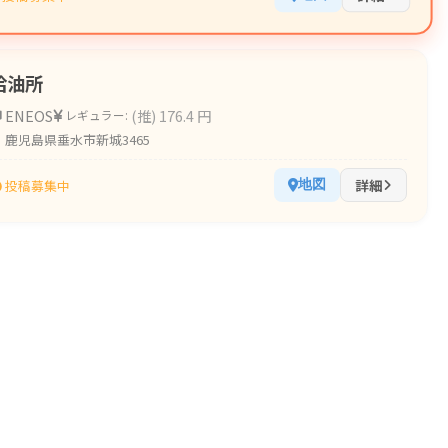
給油所
ENEOS
(推) 176.4 円
レギュラー:
鹿児島県垂水市新城3465
詳細
投稿募集中
地図