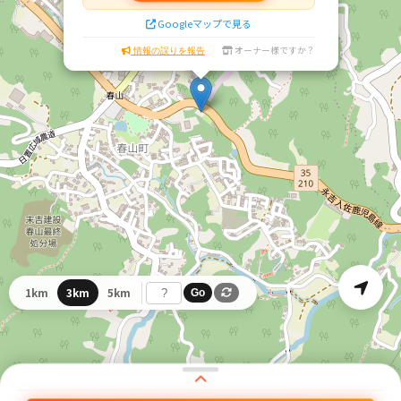
Googleマップで見る
オーナー様ですか？
情報の誤りを報告
1km
3km
5km
Go