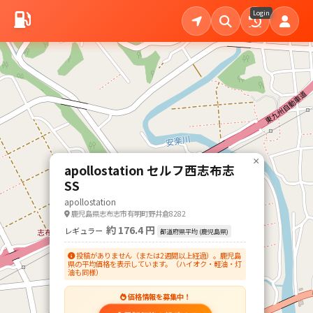
Login
×
apollostation セルフ西志布志
SS
apollostation
鹿児島県志布志市有明町野井倉8282
約 176.4 円
レギュラー
都道府県平均 (鹿児島県)
投稿がありません（または2週間以上経過）。鹿児島
県の平均価格を表示しています。（ハイオク・軽油・灯
油も同様）
価格情報を募集中！