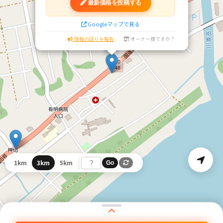
最新価格を投稿する
Googleマップで見る
オーナー様ですか？
情報の誤りを報告
1km
3km
5km
Go