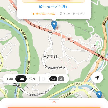
Googleマップで見る
オーナー様ですか？
情報の誤りを報告
1km
3km
5km
Go