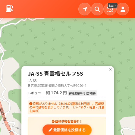
Login
×
JA-SS 青雲橋セルフSS
JA-SS
宮崎県西臼杵郡日之影町大字七折9020-4
約 174.2 円
レギュラー
都道府県平均 (宮崎県)
投稿がありません（または2週間以上経過）。宮崎県
の平均価格を表示しています。（ハイオク・軽油・灯油
も同様）
価格情報を募集中！
最新価格を投稿する