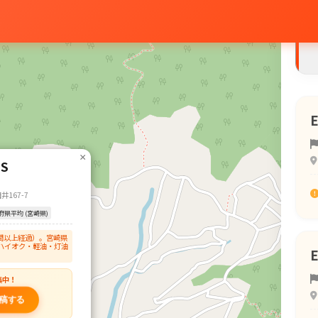
×
S
167-7
府県平均 (宮崎県)
間以上経過）。宮崎県
ハイオク・軽油・灯油
集中！
稿する