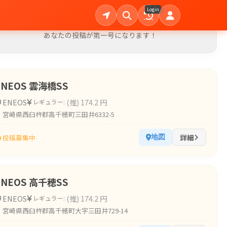
確定した価格情報がまだありません。
Login
周辺の統計データから推定価格を表示しています。
あなたの投稿が第一号になります！
ENEOS 雲海橋SS
ENEOS
(推) 174.2 円
レギュラー:
宮崎県西臼杵郡高千穂町三田井6332-5
詳細
投稿募集中
地図
ENEOS 高千穂SS
ENEOS
(推) 174.2 円
レギュラー:
宮崎県西臼杵郡高千穂町大字三田井729-14