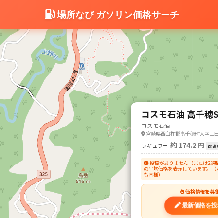
場所なび ガソリン価格サーチ
コスモ石油 高千穂S
コスモ石油
宮崎県西臼杵郡高千穂町大字三田井
約 174.2 円
レギュラー
都道
投稿がありません（または2週
の平均価格を表示しています。（
も同様）
価格情報を募
最新価格を投